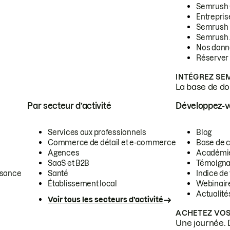
Semrush
Entrepris
Semrush
Semrush 
Nos donn
Réserver
INTÉGREZ SE
La base de don
Par secteur d’activité
Développez-
Services aux professionnels
Blog
Commerce de détail et e-commerce
Base de 
Agences
Académi
SaaS et B2B
Témoigna
ssance
Santé
Indice de 
Établissement local
Webinair
Actualité
Voir tous les secteurs d’activité
ACHETEZ VOS
Une journée. 