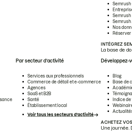
Semrush
Entrepris
Semrush
Semrush 
Nos donn
Réserver
INTÉGREZ SE
La base de don
Par secteur d’activité
Développez-
Services aux professionnels
Blog
Commerce de détail et e-commerce
Base de 
Agences
Académi
SaaS et B2B
Témoigna
ssance
Santé
Indice de 
Établissement local
Webinair
Actualité
Voir tous les secteurs d’activité
ACHETEZ VOS
Une journée. 