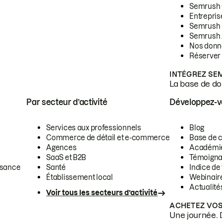
Semrush
Entrepris
Semrush
Semrush 
Nos donn
Réserver
INTÉGREZ SE
La base de don
Par secteur d’activité
Développez-
Services aux professionnels
Blog
Commerce de détail et e-commerce
Base de 
Agences
Académi
SaaS et B2B
Témoigna
ssance
Santé
Indice de 
Établissement local
Webinair
Actualité
Voir tous les secteurs d’activité
ACHETEZ VOS
Une journée. 