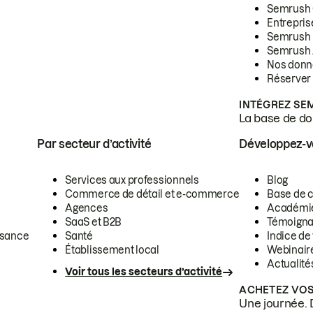
Semrush
Entrepris
Semrush
Semrush 
Nos donn
Réserver
INTÉGREZ SE
La base de don
Par secteur d’activité
Développez-
Services aux professionnels
Blog
Commerce de détail et e-commerce
Base de 
Agences
Académi
SaaS et B2B
Témoigna
ssance
Santé
Indice de 
Établissement local
Webinair
Actualité
Voir tous les secteurs d’activité
ACHETEZ VOS
Une journée. 