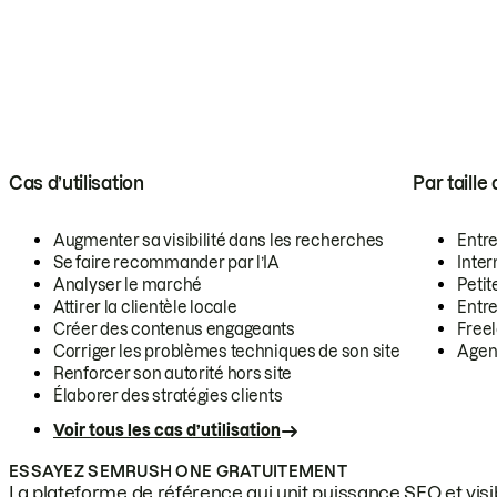
Cas d’utilisation
Par taille
Augmenter sa visibilité dans les recherches
Entr
Se faire recommander par l’IA
Inte
Analyser le marché
Petit
Attirer la clientèle locale
Entr
Créer des contenus engageants
Free
Corriger les problèmes techniques de son site
Agen
Renforcer son autorité hors site
Élaborer des stratégies clients
Voir tous les cas d’utilisation
ESSAYEZ SEMRUSH ONE GRATUITEMENT
La plateforme de référence qui unit puissance SEO et visibi