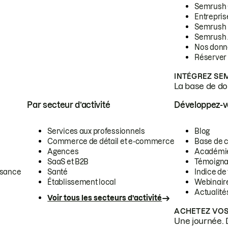
Semrush
Entrepris
Semrush
Semrush 
Nos donn
Réserver
INTÉGREZ SE
La base de don
Par secteur d’activité
Développez-
Services aux professionnels
Blog
Commerce de détail et e-commerce
Base de 
Agences
Académi
SaaS et B2B
Témoigna
ssance
Santé
Indice de 
Établissement local
Webinair
Actualité
Voir tous les secteurs d’activité
ACHETEZ VOS
Une journée. 