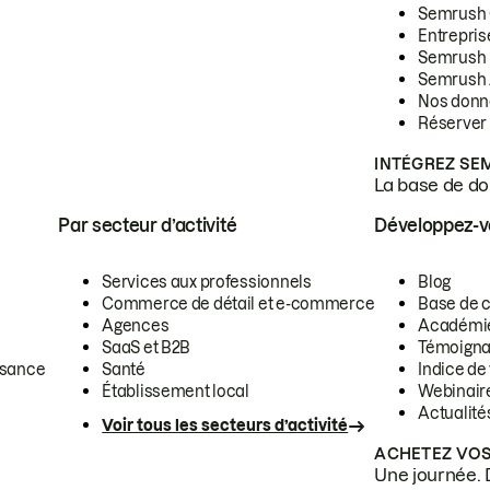
Semrush
Entrepris
Semrush
Semrush 
Nos donn
Réserver
INTÉGREZ SE
La base de don
Par secteur d’activité
Développez-
Services aux professionnels
Blog
Commerce de détail et e-commerce
Base de 
Agences
Académi
SaaS et B2B
Témoigna
ssance
Santé
Indice de 
Établissement local
Webinair
Actualité
Voir tous les secteurs d’activité
ACHETEZ VOS
Une journée. 