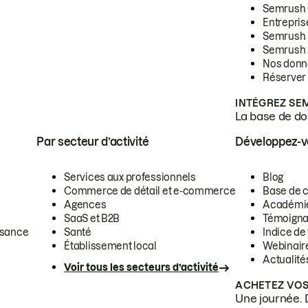
Semrush
Entrepris
Semrush
Semrush 
Nos donn
Réserver
INTÉGREZ SE
La base de don
Par secteur d’activité
Développez-
Services aux professionnels
Blog
Commerce de détail et e-commerce
Base de 
Agences
Académi
SaaS et B2B
Témoigna
ssance
Santé
Indice de 
Établissement local
Webinair
Actualité
Voir tous les secteurs d’activité
ACHETEZ VOS
Une journée. 