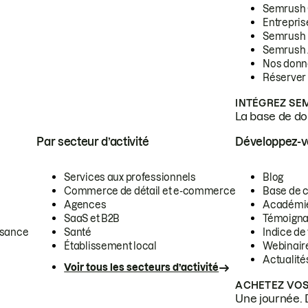
Semrush
Entrepris
Semrush
Semrush 
Nos donn
Réserver
INTÉGREZ SE
La base de don
Par secteur d’activité
Développez-
Services aux professionnels
Blog
Commerce de détail et e-commerce
Base de 
Agences
Académi
SaaS et B2B
Témoigna
ssance
Santé
Indice de 
Établissement local
Webinair
Actualité
Voir tous les secteurs d’activité
ACHETEZ VOS
Une journée. 