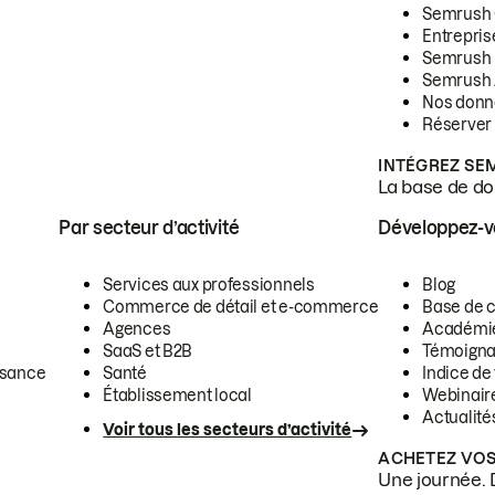
Semrush
Entrepris
Semrush
Semrush 
Nos donn
Réserver
INTÉGREZ SE
La base de don
Par secteur d’activité
Développez-
Services aux professionnels
Blog
Commerce de détail et e-commerce
Base de 
Agences
Académi
SaaS et B2B
Témoigna
ssance
Santé
Indice de 
Établissement local
Webinair
Actualité
Voir tous les secteurs d’activité
ACHETEZ VOS
Une journée. 