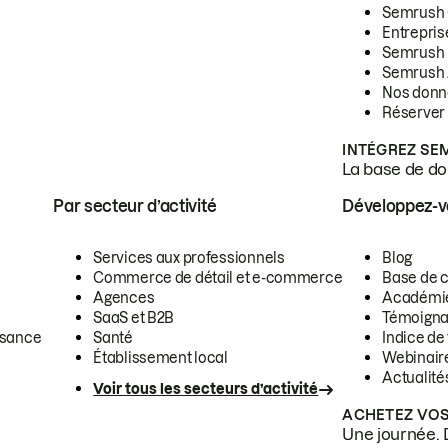
Semrush
Entrepris
Semrush
Semrush 
Nos donn
Réserver
INTÉGREZ SE
La base de don
Par secteur d’activité
Développez-
Services aux professionnels
Blog
Commerce de détail et e-commerce
Base de 
Agences
Académi
SaaS et B2B
Témoigna
ssance
Santé
Indice de 
Établissement local
Webinair
Actualité
Voir tous les secteurs d’activité
ACHETEZ VOS
Une journée. 