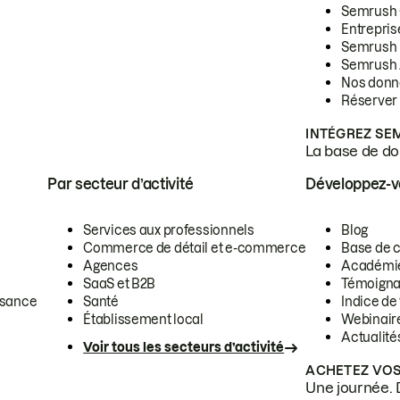
Semrush
Entrepris
Semrush
Semrush 
Nos donn
Réserver
INTÉGREZ SE
La base de don
Par secteur d’activité
Développez-
Services aux professionnels
Blog
Commerce de détail et e-commerce
Base de 
Agences
Académi
SaaS et B2B
Témoigna
ssance
Santé
Indice de 
Établissement local
Webinair
Actualité
Voir tous les secteurs d’activité
ACHETEZ VOS
Une journée. 