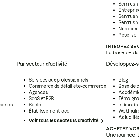
Semrush
Entrepris
Semrush
Semrush 
Nos donn
Réserver
INTÉGREZ SE
La base de don
Par secteur d’activité
Développez-
Services aux professionnels
Blog
Commerce de détail et e-commerce
Base de 
Agences
Académi
SaaS et B2B
Témoigna
ssance
Santé
Indice de 
Établissement local
Webinair
Actualité
Voir tous les secteurs d’activité
ACHETEZ VOS
Une journée. 