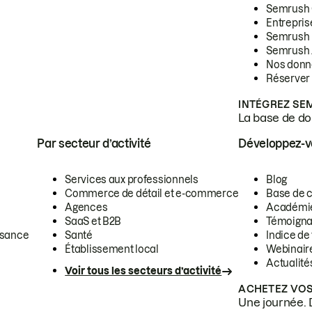
Semrush
Entrepris
Semrush
Semrush 
Nos donn
Réserver
INTÉGREZ SE
La base de don
Par secteur d’activité
Développez-
Services aux professionnels
Blog
Commerce de détail et e-commerce
Base de 
Agences
Académi
SaaS et B2B
Témoigna
ssance
Santé
Indice de 
Établissement local
Webinair
Actualité
Voir tous les secteurs d’activité
ACHETEZ VOS
Une journée. 