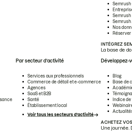
Semrush
Entrepris
Semrush
Semrush 
Nos donn
Réserver
INTÉGREZ SE
La base de don
Par secteur d’activité
Développez-
Services aux professionnels
Blog
Commerce de détail et e-commerce
Base de 
Agences
Académi
SaaS et B2B
Témoigna
ssance
Santé
Indice de 
Établissement local
Webinair
Actualité
Voir tous les secteurs d’activité
ACHETEZ VOS
Une journée. 