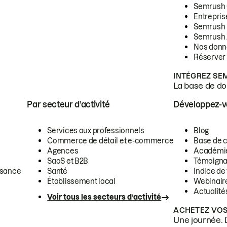
Semrush
Entrepris
Semrush
Semrush 
Nos donn
Réserver
INTÉGREZ SE
La base de don
Par secteur d’activité
Développez-
Services aux professionnels
Blog
Commerce de détail et e-commerce
Base de 
Agences
Académi
SaaS et B2B
Témoigna
ssance
Santé
Indice de 
Établissement local
Webinair
Actualité
Voir tous les secteurs d’activité
ACHETEZ VOS
Une journée. 