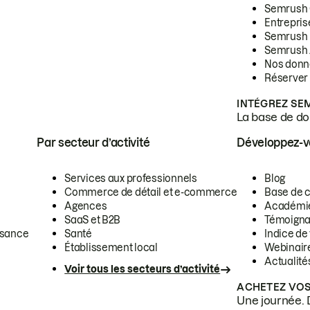
Semrush
Entrepris
Semrush
Semrush 
Nos donn
Réserver
INTÉGREZ SE
La base de don
Par secteur d’activité
Développez-
Services aux professionnels
Blog
Commerce de détail et e-commerce
Base de 
Agences
Académi
SaaS et B2B
Témoigna
ssance
Santé
Indice de 
Établissement local
Webinair
Actualité
Voir tous les secteurs d’activité
ACHETEZ VOS
Une journée. 