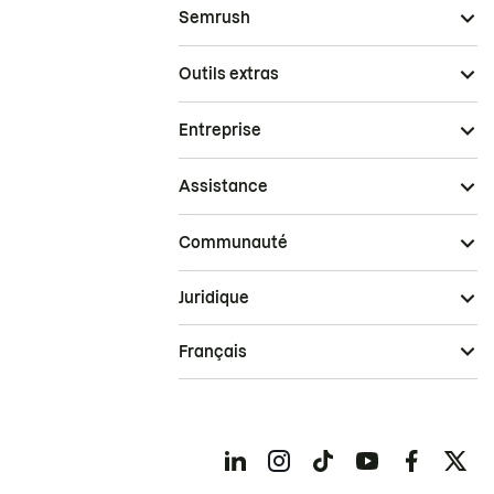
Soudan du Sud
Semrush
Sri Lanka
Suisse
Surinam
Outils extras
Suède
Svalbard et Jan Mayen
Entreprise
Sénégal
Tadjikistan
Tanzanie
Assistance
Taïwan
Tchad
Communauté
Territoire britannique de l’océan
Indien
Thaïlande
Juridique
Timor oriental
Togo
Français
Tokelau
Tonga
Trinité-et-Tobago
Tunisie
Turkménistan
Turquie
Tuvalu