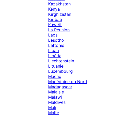
Kazakhstan
Kenya
Kirghizistan
Kiribati
Koweït
La Réunion
Laos
Lesotho
Lettonie
Liban
Libéria
Liechtenstein
Lituanie
Luxembourg
Macao
Macédoine du Nord
Madagascar
Malaisie
Malawi
Maldives
Mali
Malte