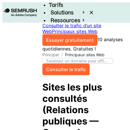
Tarifs
Solutions
Ressources
Consulter le trafic d’un site
Entreprises
Web
Principaux sites Web
10 analyses
Essayer gratuitement
quotidiennes. Gratuites !
/
Principal
Principaux sites Web
Consulter le trafic
Sites les plus
consultés
(
Relations
publiques
—