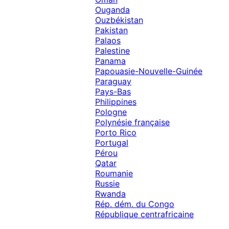
Ouganda
Ouzbékistan
Pakistan
Palaos
Palestine
Panama
Papouasie-Nouvelle-Guinée
Paraguay
Pays-Bas
Philippines
Pologne
Polynésie française
Porto Rico
Portugal
Pérou
Qatar
Roumanie
Russie
Rwanda
Rép. dém. du Congo
République centrafricaine
République dominicaine