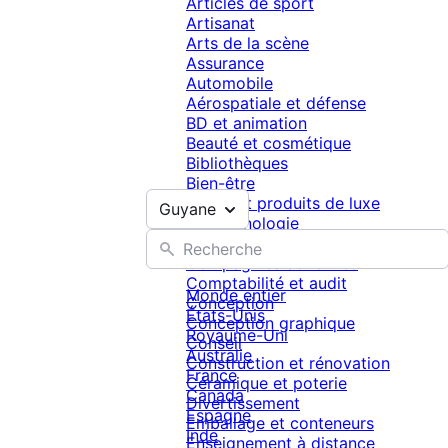
Articles de sport
Artisanat
Arts de la scène
Assurance
Automobile
Aérospatiale et défense
BD et animation
Beauté et cosmétique
Bibliothèques
Bien-être
Bijoux et produits de luxe
Guyane
Biotechnologie
Capital-risque
Compagnies aériennes
Comptabilité et audit
Monde entier
Conception
États-Unis
Conception graphique
Royaume-Uni
Conseil
Australie
Construction et rénovation
France
Céramique et poterie
Canada
Divertissement
Espagne
Emballage et conteneurs
Inde
Enseignement à distance