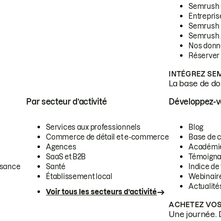
Semrush
Entrepris
Semrush
Semrush 
Nos donn
Réserver
INTÉGREZ SE
La base de don
Par secteur d’activité
Développez-
Services aux professionnels
Blog
Commerce de détail et e-commerce
Base de 
Agences
Académi
SaaS et B2B
Témoigna
ssance
Santé
Indice de 
Établissement local
Webinair
Actualité
Voir tous les secteurs d’activité
ACHETEZ VOS
Une journée. 