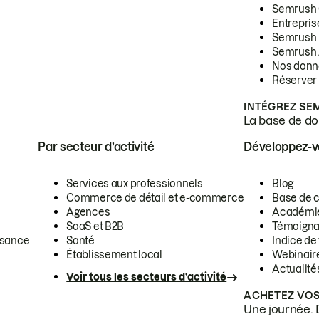
Semrush
Entrepris
Semrush
Semrush 
Nos donn
Réserver
INTÉGREZ SE
La base de don
Par secteur d’activité
Développez-
Services aux professionnels
Blog
Commerce de détail et e-commerce
Base de 
Agences
Académi
SaaS et B2B
Témoigna
ssance
Santé
Indice de 
Établissement local
Webinair
Actualité
Voir tous les secteurs d’activité
ACHETEZ VOS
Une journée. 