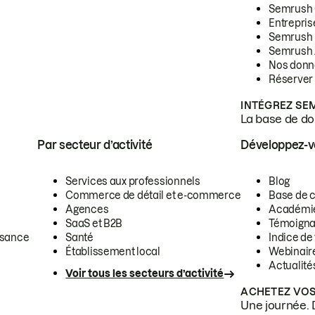
Semrush
Entrepris
Semrush
Semrush 
Nos donn
Réserver
INTÉGREZ SE
La base de don
Par secteur d’activité
Développez-
Services aux professionnels
Blog
Commerce de détail et e-commerce
Base de 
Agences
Académi
SaaS et B2B
Témoigna
ssance
Santé
Indice de 
Établissement local
Webinair
Actualité
Voir tous les secteurs d’activité
ACHETEZ VOS
Une journée. 