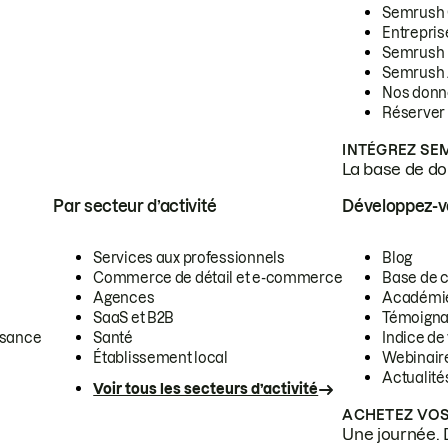
Semrush
Entrepris
Semrush
Semrush 
Nos donn
Réserver
INTÉGREZ SE
La base de don
Par secteur d’activité
Développez-
Services aux professionnels
Blog
Commerce de détail et e-commerce
Base de 
Agences
Académi
SaaS et B2B
Témoigna
ssance
Santé
Indice de 
Établissement local
Webinair
Actualité
Voir tous les secteurs d’activité
ACHETEZ VOS
Une journée. 