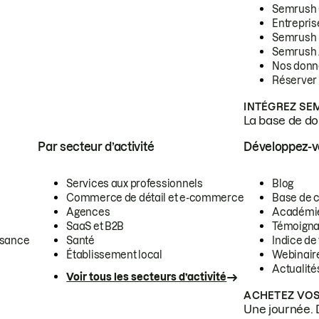
Semrush
Entrepris
Semrush
Semrush 
Nos donn
Réserver
INTÉGREZ SE
La base de don
Par secteur d’activité
Développez-
Services aux professionnels
Blog
Commerce de détail et e-commerce
Base de 
Agences
Académi
SaaS et B2B
Témoigna
ssance
Santé
Indice de 
Établissement local
Webinair
Actualité
Voir tous les secteurs d’activité
ACHETEZ VOS
Une journée. 