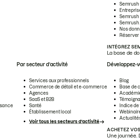
Semrush
Entrepris
Semrush
Semrush 
Nos donn
Réserver
INTÉGREZ SE
La base de don
Par secteur d’activité
Développez-
Services aux professionnels
Blog
Commerce de détail et e-commerce
Base de 
Agences
Académi
SaaS et B2B
Témoigna
ssance
Santé
Indice de 
Établissement local
Webinair
Actualité
Voir tous les secteurs d’activité
ACHETEZ VOS
Une journée. 