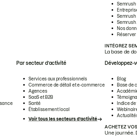
Semrush
Entrepris
Semrush
Semrush 
Nos donn
Réserver
INTÉGREZ SE
La base de don
Par secteur d’activité
Développez-
Services aux professionnels
Blog
Commerce de détail et e-commerce
Base de 
Agences
Académi
SaaS et B2B
Témoigna
ssance
Santé
Indice de 
Établissement local
Webinair
Actualité
Voir tous les secteurs d’activité
ACHETEZ VOS
Une journée. 