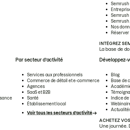
Semrush
Entrepris
Semrush
Semrush 
Nos donn
Réserver
INTÉGREZ SE
La base de don
Par secteur d’activité
Développez-
Services aux professionnels
Blog
Commerce de détail et e-commerce
Base de 
Agences
Académi
SaaS et B2B
Témoigna
ssance
Santé
Indice de 
Établissement local
Webinair
Actualité
Voir tous les secteurs d’activité
ACHETEZ VOS
Une journée. 