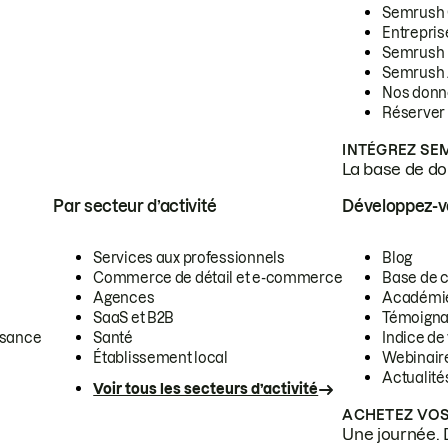
Semrush
Entrepris
Semrush
Semrush 
Nos donn
Réserver
INTÉGREZ SE
La base de don
Par secteur d’activité
Développez-
Services aux professionnels
Blog
Commerce de détail et e-commerce
Base de 
Agences
Académi
SaaS et B2B
Témoigna
ssance
Santé
Indice de 
Établissement local
Webinair
Actualité
Voir tous les secteurs d’activité
ACHETEZ VOS
Une journée. 