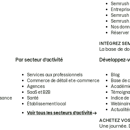
Semrush
Entrepris
Semrush
Semrush 
Nos donn
Réserver
INTÉGREZ SE
La base de don
Par secteur d’activité
Développez-
Services aux professionnels
Blog
Commerce de détail et e-commerce
Base de 
Agences
Académi
SaaS et B2B
Témoigna
ssance
Santé
Indice de 
Établissement local
Webinair
Actualité
Voir tous les secteurs d’activité
ACHETEZ VOS
Une journée. 