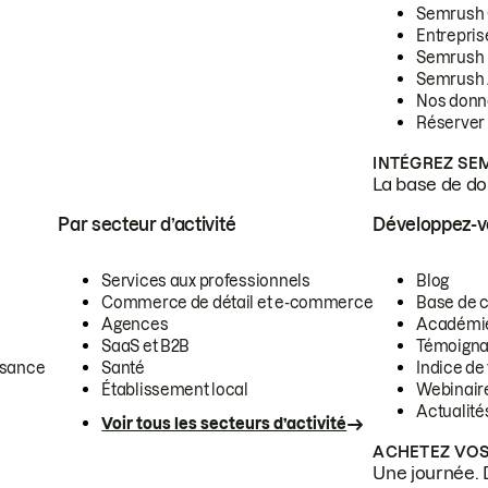
Semrush
Entrepris
Semrush
Semrush 
Nos donn
Réserver
INTÉGREZ SE
La base de don
Par secteur d’activité
Développez-
Services aux professionnels
Blog
Commerce de détail et e-commerce
Base de 
Agences
Académi
SaaS et B2B
Témoigna
ssance
Santé
Indice de 
Établissement local
Webinair
Actualité
Voir tous les secteurs d’activité
ACHETEZ VOS
Une journée. 