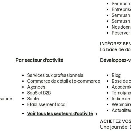
Semrush
Entrepris
Semrush
Semrush 
Nos donn
Réserver
INTÉGREZ SE
La base de don
Par secteur d’activité
Développez-
Services aux professionnels
Blog
Commerce de détail et e-commerce
Base de 
Agences
Académi
SaaS et B2B
Témoigna
ssance
Santé
Indice de 
Établissement local
Webinair
Actualité
Voir tous les secteurs d’activité
ACHETEZ VOS
Une journée. 