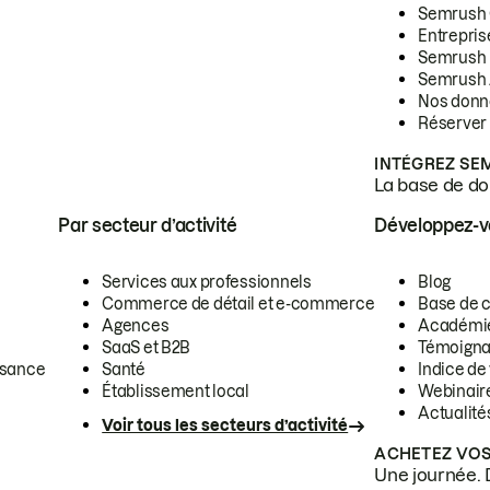
Semrush
Entrepris
Semrush
Semrush 
Nos donn
Réserver
INTÉGREZ SE
La base de don
Par secteur d’activité
Développez-
Services aux professionnels
Blog
Commerce de détail et e-commerce
Base de 
Agences
Académi
SaaS et B2B
Témoigna
ssance
Santé
Indice de 
Établissement local
Webinair
Actualité
Voir tous les secteurs d’activité
ACHETEZ VOS
Une journée. 