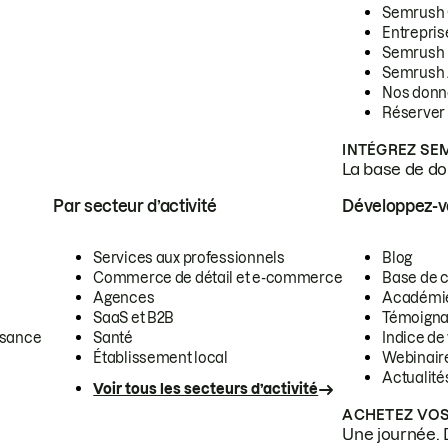
Semrush
Entrepris
Semrush
Semrush 
Nos donn
Réserver
INTÉGREZ SE
La base de don
Par secteur d’activité
Développez-
Services aux professionnels
Blog
Commerce de détail et e-commerce
Base de 
Agences
Académi
SaaS et B2B
Témoigna
ssance
Santé
Indice de 
Établissement local
Webinair
Actualité
Voir tous les secteurs d’activité
ACHETEZ VOS
Une journée. 