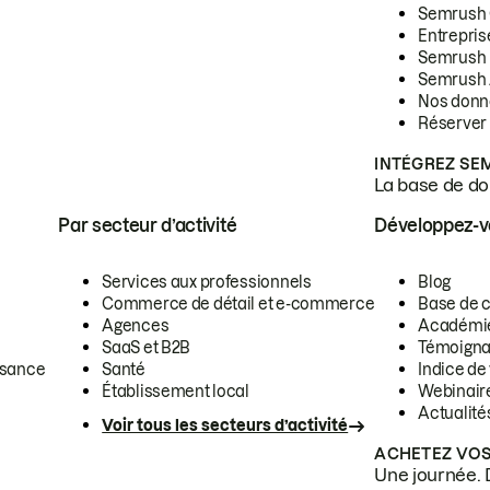
Semrush
Entrepris
Semrush
Semrush 
Nos donn
Réserver
INTÉGREZ SE
La base de don
Par secteur d’activité
Développez-
Services aux professionnels
Blog
Commerce de détail et e-commerce
Base de 
Agences
Académi
SaaS et B2B
Témoigna
ssance
Santé
Indice de 
Établissement local
Webinair
Actualité
Voir tous les secteurs d’activité
ACHETEZ VOS
Une journée. 