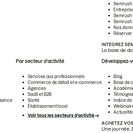
Semrush
Entrepris
Semrush
Semrush 
Nos donn
Réserver
INTÉGREZ SE
La base de don
Par secteur d’activité
Développez-
Services aux professionnels
Blog
Commerce de détail et e-commerce
Base de 
Agences
Académi
SaaS et B2B
Témoigna
ssance
Santé
Indice de 
Établissement local
Webinair
Actualité
Voir tous les secteurs d’activité
ACHETEZ VOS
Une journée. 