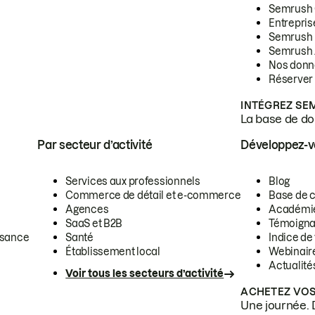
Semrush
Entrepris
Semrush
Semrush 
Nos donn
Réserver
INTÉGREZ SE
La base de don
Par secteur d’activité
Développez-
Services aux professionnels
Blog
Commerce de détail et e-commerce
Base de 
Agences
Académi
SaaS et B2B
Témoigna
ssance
Santé
Indice de 
Établissement local
Webinair
Actualité
Voir tous les secteurs d’activité
ACHETEZ VOS
Une journée. 