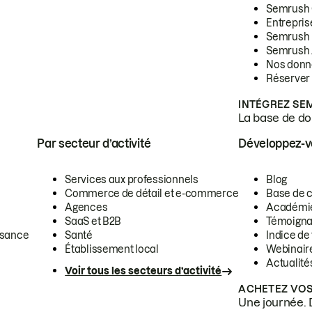
Semrush
Entrepris
Semrush
Semrush 
Nos donn
Réserver
INTÉGREZ SE
La base de don
Par secteur d’activité
Développez-
Services aux professionnels
Blog
Commerce de détail et e-commerce
Base de 
Agences
Académi
SaaS et B2B
Témoigna
ssance
Santé
Indice de 
Établissement local
Webinair
Actualité
Voir tous les secteurs d’activité
ACHETEZ VOS
Une journée. 