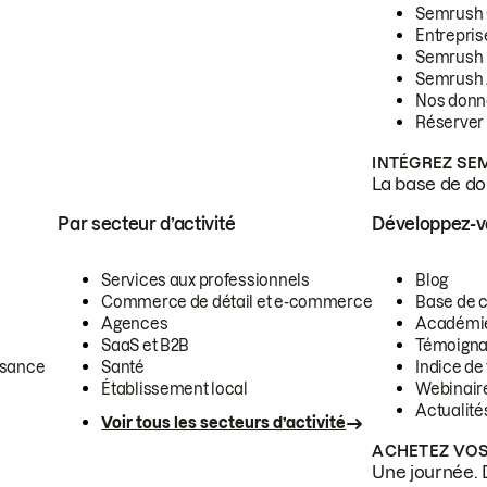
Semrush
Entrepris
Semrush
Semrush 
Nos donn
Réserver
INTÉGREZ SE
La base de don
Par secteur d’activité
Développez-
Services aux professionnels
Blog
Commerce de détail et e-commerce
Base de 
Agences
Académi
SaaS et B2B
Témoigna
ssance
Santé
Indice de 
Établissement local
Webinair
Actualité
Voir tous les secteurs d’activité
ACHETEZ VOS
Une journée. 