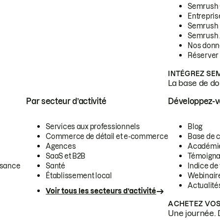
Semrush
Entrepris
Semrush
Semrush 
Nos donn
Réserver
INTÉGREZ SE
La base de don
Par secteur d’activité
Développez-
Services aux professionnels
Blog
Commerce de détail et e-commerce
Base de 
Agences
Académi
SaaS et B2B
Témoigna
ssance
Santé
Indice de 
Établissement local
Webinair
Actualité
Voir tous les secteurs d’activité
ACHETEZ VOS
Une journée. 