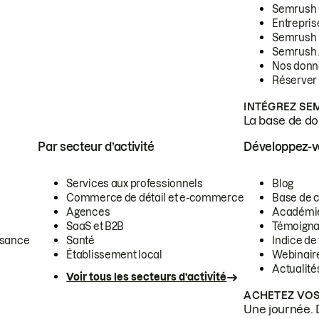
Semrush
Entrepris
Semrush
Semrush 
Nos donn
Réserver
INTÉGREZ SE
La base de don
Par secteur d’activité
Développez-
Services aux professionnels
Blog
Commerce de détail et e-commerce
Base de 
Agences
Académi
SaaS et B2B
Témoigna
ssance
Santé
Indice de 
Établissement local
Webinair
Actualité
Voir tous les secteurs d’activité
ACHETEZ VOS
Une journée. 