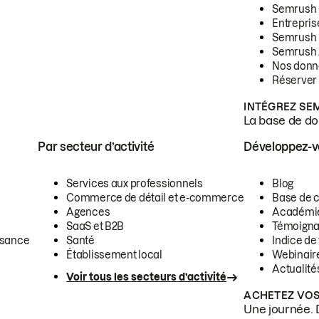
Semrush
Entrepris
Semrush
Semrush 
Nos donn
Réserver
INTÉGREZ SE
La base de don
Par secteur d’activité
Développez-
Services aux professionnels
Blog
Commerce de détail et e-commerce
Base de 
Agences
Académi
SaaS et B2B
Témoigna
ssance
Santé
Indice de 
Établissement local
Webinair
Actualité
Voir tous les secteurs d’activité
ACHETEZ VOS
Une journée. 