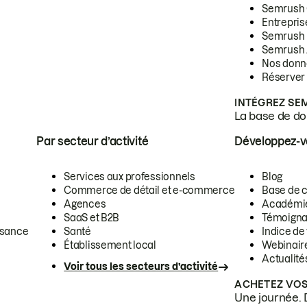
Semrush
Entrepris
Semrush
Semrush 
Nos donn
Réserver
INTÉGREZ SE
La base de don
Par secteur d’activité
Développez-
Services aux professionnels
Blog
Commerce de détail et e-commerce
Base de 
Agences
Académi
SaaS et B2B
Témoigna
ssance
Santé
Indice de 
Établissement local
Webinair
Actualité
Voir tous les secteurs d’activité
ACHETEZ VOS
Une journée. 