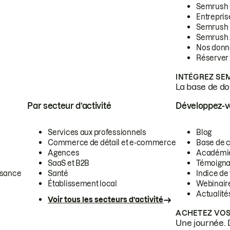
Semrush
Entrepris
Semrush
Semrush 
Nos donn
Réserver
INTÉGREZ SE
La base de don
Par secteur d’activité
Développez-
Services aux professionnels
Blog
Commerce de détail et e-commerce
Base de 
Agences
Académi
SaaS et B2B
Témoigna
ssance
Santé
Indice de 
Établissement local
Webinair
Actualité
Voir tous les secteurs d’activité
ACHETEZ VOS
Une journée. 