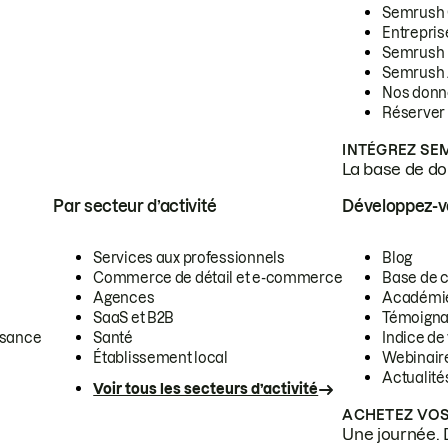
Semrush
Entrepris
Semrush
Semrush 
Nos donn
Réserver
INTÉGREZ SE
La base de don
Par secteur d’activité
Développez-
Services aux professionnels
Blog
Commerce de détail et e-commerce
Base de 
Agences
Académi
SaaS et B2B
Témoigna
ssance
Santé
Indice de 
Établissement local
Webinair
Actualité
Voir tous les secteurs d’activité
ACHETEZ VOS
Une journée. 