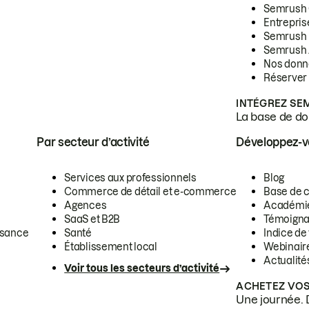
Semrush
Entrepris
Semrush
Semrush 
Nos donn
Réserver
INTÉGREZ SE
La base de don
Par secteur d’activité
Développez-
Services aux professionnels
Blog
Commerce de détail et e-commerce
Base de 
Agences
Académi
SaaS et B2B
Témoigna
ssance
Santé
Indice de 
Établissement local
Webinair
Actualité
Voir tous les secteurs d’activité
ACHETEZ VOS
Une journée. 