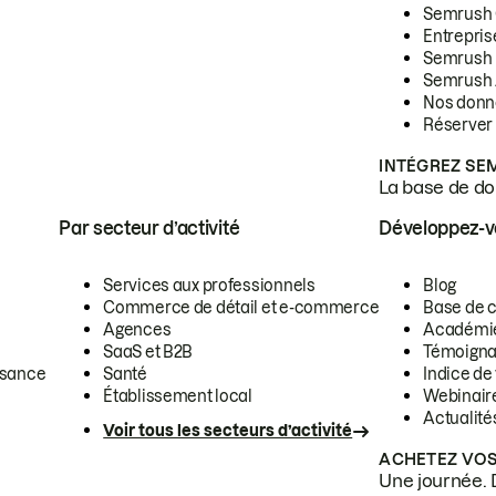
Semrush
Entrepris
Semrush
Semrush 
Nos donn
Réserver
INTÉGREZ SE
La base de don
Par secteur d’activité
Développez-
Services aux professionnels
Blog
Commerce de détail et e-commerce
Base de 
Agences
Académi
SaaS et B2B
Témoigna
ssance
Santé
Indice de 
Établissement local
Webinair
Actualité
Voir tous les secteurs d’activité
ACHETEZ VOS
Une journée. 