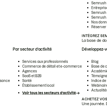
Semrush
Entrepris
Semrush
Semrush 
Nos donn
Réserver
INTÉGREZ SE
La base de don
Par secteur d’activité
Développez-
Services aux professionnels
Blog
Commerce de détail et e-commerce
Base de 
Agences
Académi
SaaS et B2B
Témoigna
ssance
Santé
Indice de 
Établissement local
Webinair
Actualité
Voir tous les secteurs d’activité
ACHETEZ VOS
Une journée. 