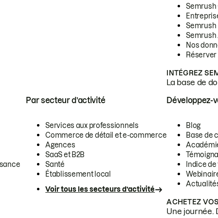
Semrush
Entrepris
Semrush
Semrush 
Nos donn
Réserver
INTÉGREZ SE
La base de don
Par secteur d’activité
Développez-
Services aux professionnels
Blog
Commerce de détail et e-commerce
Base de 
Agences
Académi
SaaS et B2B
Témoigna
ssance
Santé
Indice de 
Établissement local
Webinair
Actualité
Voir tous les secteurs d’activité
ACHETEZ VOS
Une journée. 