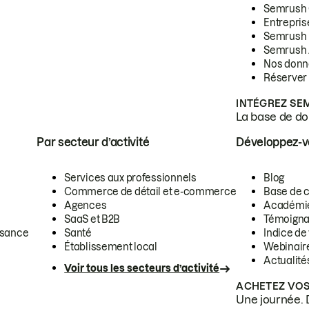
Semrush
Entrepris
Semrush
Semrush 
Nos donn
Réserver
INTÉGREZ SE
La base de don
Par secteur d’activité
Développez-
Services aux professionnels
Blog
Commerce de détail et e-commerce
Base de 
Agences
Académi
SaaS et B2B
Témoigna
ssance
Santé
Indice de 
Établissement local
Webinair
Actualité
Voir tous les secteurs d’activité
ACHETEZ VOS
Une journée. 