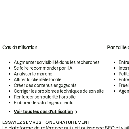
Cas d’utilisation
Par taille
Augmenter sa visibilité dans les recherches
Entr
Se faire recommander par l’IA
Inte
Analyser le marché
Petit
Attirer la clientèle locale
Entr
Créer des contenus engageants
Free
Corriger les problèmes techniques de son site
Agen
Renforcer son autorité hors site
Élaborer des stratégies clients
Voir tous les cas d’utilisation
ESSAYEZ SEMRUSH ONE GRATUITEMENT
La plateforme de référence qui unit puissance SEO et visibi