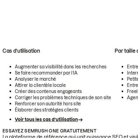
Cas d’utilisation
Par taille
Augmenter sa visibilité dans les recherches
Entr
Se faire recommander par l’IA
Inte
Analyser le marché
Petit
Attirer la clientèle locale
Entr
Créer des contenus engageants
Free
Corriger les problèmes techniques de son site
Agen
Renforcer son autorité hors site
Élaborer des stratégies clients
Voir tous les cas d’utilisation
ESSAYEZ SEMRUSH ONE GRATUITEMENT
La plateforme de référence qui unit puissance SEO et visibi